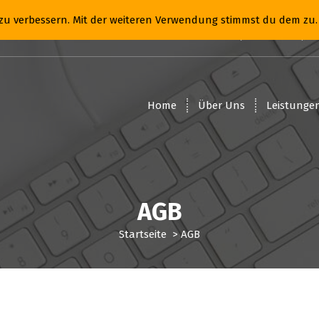
t zu verbessern. Mit der weiteren Verwendung stimmst du dem zu.
07:30- 16:30.
Mo bis Do (Fr bis 15 Uhr).
Home
Über Uns
Leistunge
AGB
Startseite
>
AGB