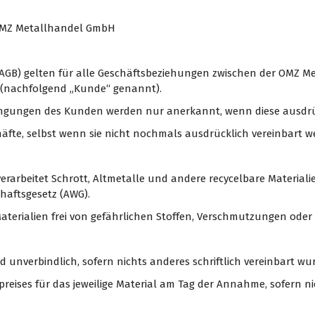
 OMZ Metallhandel GmbH
(AGB) gelten für alle Geschäftsbeziehungen zwischen der OMZ M
 (nachfolgend „Kunde“ genannt).
ngungen des Kunden werden nur anerkannt, wenn diese ausdrückl
häfte, selbst wenn sie nicht nochmals ausdrücklich vereinbart w
d verarbeitet Schrott, Altmetalle und andere recycelbare Materi
haftsgesetz (AWG).
n Materialien frei von gefährlichen Stoffen, Verschmutzungen oder
d unverbindlich, sofern nichts anderes schriftlich vereinbart wu
spreises für das jeweilige Material am Tag der Annahme, sofern ni